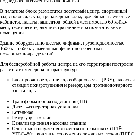
подводного вытяжения позвоночника.
В палатном блоке разместятся досуговый центр, спортивный
зал, столовая, сауна, тренажерные залы, врачебные и лечебные
кабинеты, палаты пациентов, общей вместимостью 60 койко/
мест, технические, административные и вспомогательные
помещения.
Здание оборудованно шестью лифтами, грузоподъемностью
1600 кг и 650 кг, имеющими функцию перевозки
пожарных подразделений.
Для бесперебойной работы центра на его территории построена
развитая инженерная инфраструктура:
Блокированное здание водозаборного узла (ВЗУ), насосная
станция пожаротушения и резервуары противопожарного
запаса воды
Трансформаторная подстанция (ТП)
Дизель–генераторная установка
Котельная
Резервуары топлива
Канализационная насосная станция
Очистные сооружения хозяйственно–бытовых (ПЛЁС
УГБО–80), очистные сооружения дождевых стоков (ПЛЁС