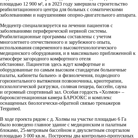
площадью 12 900 м², а в 2023 году завершила строительство
реабилитационного центра для больных с соматическими
заболеваниями и нарушениями опорно-двигательного аппарата.
Медцентр специализируется на лечении пациентов с
заболеваниями периферической нервной системы.
Реабилитационные программы составлены с учетом
многолетнего отечественного и зарубежного опыта,
использования современного высокотехнологического
медицинского оборудования, и в максимально приближенной к
атмосфере загородного комфортного отеля
обстановке. Пациентов здесь ждут комфортные и
оборудованные по самым высоким стандартам больничные
палаты, кабинеты бальнео- и физиолечения, подводного
горизонтального вытяжения позвоночника, криотерапии,
психологической разгрузки, соляная пещера, бассейн, сауна
и огромный спортивный зал. Особая гордость «Холмов» –
барооксигенационная камера БАРООКС и комплекс
оснащенных биологически-обратной связью тренажеров
Tergumed.
В ходе проекта рядом с д. Холмы на участке площадью 6 Га
было возведено главное здание с медицинским и палатным
блоками, 25-метровым бассейном и двухсветным спортзалом
площадью 3 000 кв.м.. Построены два контрольно-пропускных