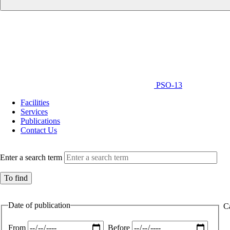
PSO-13
Facilities
Services
Publications
Contact Us
Enter a search term
Date of publication
C
From
Before