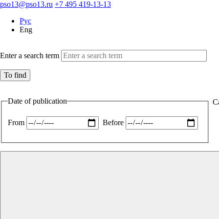
pso13@pso13.ru
+7 495 419-13-13
Рус
Eng
Enter a search term
Date of publication
C
From
Before