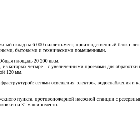
ажный склад на 6 000 паллето-мест; производственный блок с 
исными, бытовыми и техническими помещениями.
Общая площадь 20 200 кв.м.
 из которых четыре – с увеличенными проемами для обработки 
ой 120 мм.
нфраструктурой: сетями освещения, электро-, водоснабжения и 
ускного пункта, противопожарной насосной станции с резервны
рковки на 31 машиноместо.