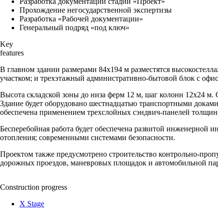
Разработка документации стадии «Проект»
Прохождение негосударственной экспертизы
Разработка «Рабочей документации»
Генеральный подряд «под ключ»
Key
features
В главном здании размерами 84х194 м разместятся высокостелл
участком; и трехэтажный административно-бытовой блок с оф
Высота складской зоны до низа ферм 12 м, шаг колонн 12х24 м. 
Здание будет оборудовано шестнадцатью транспортными доками,
обеспечена применением трехслойных сэндвич-панелей толщин
Бесперебойная работа будет обеспечена развитой инженерной и
отопления; современными системами безопасности.
Проектом также предусмотрено строительство контрольно-проп
дорожных проездов, маневровых площадок и автомобильной па
Construction progress
X Stage