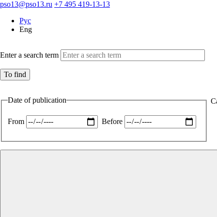
pso13@pso13.ru
+7 495 419-13-13
Рус
Eng
Enter a search term
Date of publication
C
From
Before