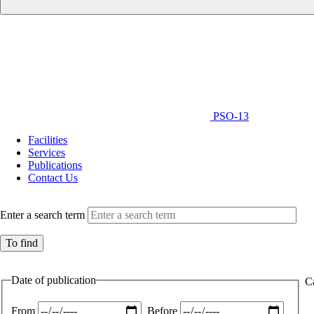
PSO-13
Facilities
Services
Publications
Contact Us
Enter a search term
Date of publication
C
From
Before