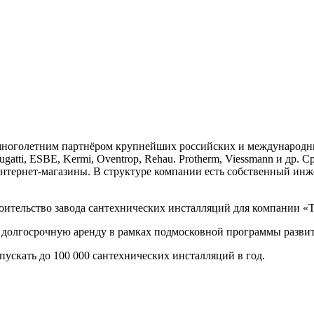
я многолетним партнёром крупнейших российских и международ
Bugatti, ESBE, Kermi, Oventrop, Rehau. Protherm, Viessmann и д
интернет-магазины. В структуре компании есть собственный инж
роительство завода сантехнических инсталляций для компании 
в долгосрочную аренду в рамках подмосковной программы разви
пускать до 100 000 сантехнических инсталляций в год.